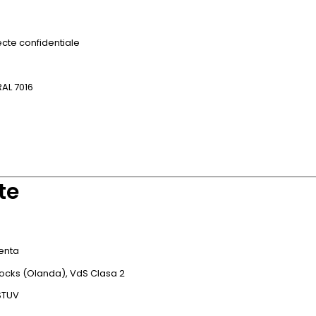
ecte confidentiale
RAL 7016
te
genta
ocks (Olanda), VdS Clasa 2
STUV