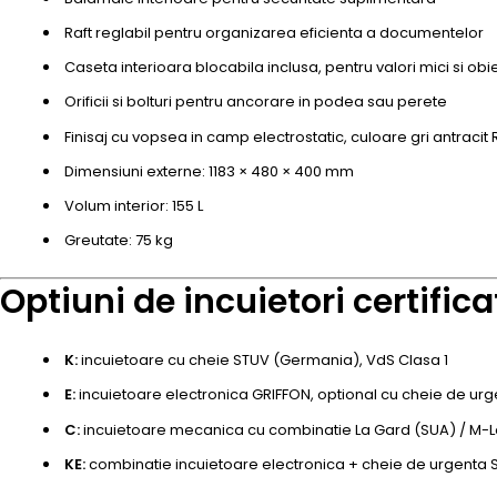
Raft reglabil pentru organizarea eficienta a documentelor
Caseta interioara blocabila inclusa, pentru valori mici si obi
Orificii si bolturi pentru ancorare in podea sau perete
Finisaj cu vopsea in camp electrostatic, culoare gri antracit 
Dimensiuni externe: 1183 × 480 × 400 mm
Volum interior: 155 L
Greutate: 75 kg
Optiuni de incuietori certifica
K:
incuietoare cu cheie STUV (Germania), VdS Clasa 1
E:
incuietoare electronica GRIFFON, optional cu cheie de ur
C:
incuietoare mecanica cu combinatie La Gard (SUA) / M-L
KE:
combinatie incuietoare electronica + cheie de urgenta 