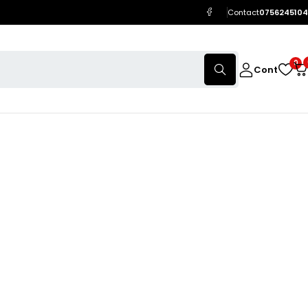
Contact
0756245104
0
Cont