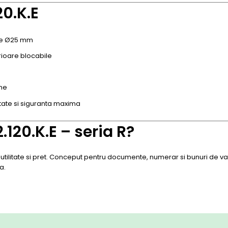
20.K.E
ive Ø25 mm
erioare blocabile
ine
tate si siguranta maxima
.120.K.E – seria R?
, utilitate si pret. Conceput pentru documente, numerar si bunuri de val
a.