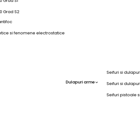
0 Grad S1
50 Grad S2
antifoc
etice si fenomene electrostatice
Seifuri si dulapu
Dulapuri arme
Seifuri si dulap
Seifuri pistoale s