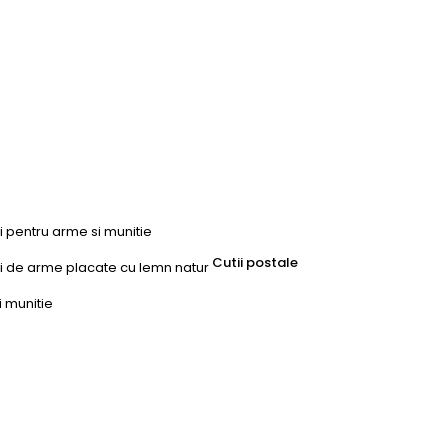
ri pentru arme si munitie
Cutii postale
uri de arme placate cu lemn natur
i munitie