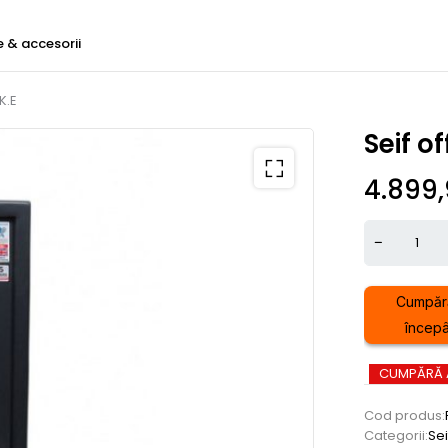
e & accesorii
.K.E
Seif of
4.899
Cumpăr
începâ
CUMPĂRĂ
Cod produs:
Categorii:
Sei