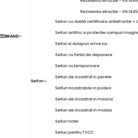
Rezistenta efractie – EN 1445
Rezistenta efractie – EN 144
Seifuri cu dublă certificare antiefractie + 
Seifuri antifoc si protectie campuri magn
BRAND
Seifuri si dulapuri arme lux
Seifuri cu fanta de depunere
Seifuri cu temporizare
Seifuri de incastrat in perete
Seifuri
Seifuri incastrabile in podea
Seifuri de incastrat in masina
Seifuri de incastrat in mobila
Seifuri hotel
Seifuri pentru TVCC