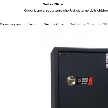
Seifuri Office
Organizare si securizare chei
Usi, sisteme de închider
Prima pagină
Seifuri
Seifuri Office
Seif office, 2 usi – R2.120