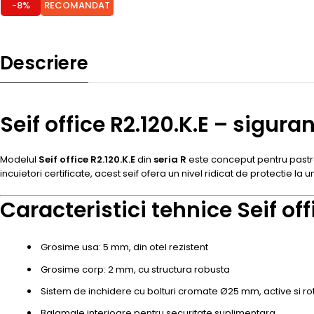
-8%
RECOMANDAT
Descriere
Seif office R2.120.K.E – sigur
Modelul
Seif office R2.120.K.E
din
seria R
este conceput pentru pastrar
incuietori certificate, acest seif ofera un nivel ridicat de protectie la u
Caracteristici tehnice Seif off
Grosime usa: 5 mm, din otel rezistent
Grosime corp: 2 mm, cu structura robusta
Sistem de inchidere cu bolturi cromate Ø25 mm, active si ro
Balamale interioare pentru securitate suplimentara