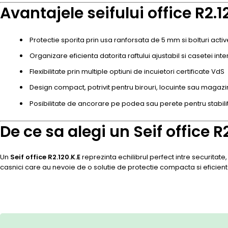
Avantajele seifului office R2.1
Protectie sporita prin usa ranforsata de 5 mm si bolturi act
Organizare eficienta datorita raftului ajustabil si casetei int
Flexibilitate prin multiple optiuni de incuietori certificate VdS
Design compact, potrivit pentru birouri, locuinte sau magaz
Posibilitate de ancorare pe podea sau perete pentru stabili
De ce sa alegi un Seif office R2
Un
Seif office R2.120.K.E
reprezinta echilibrul perfect intre securitate
casnici care au nevoie de o solutie de protectie compacta si eficient