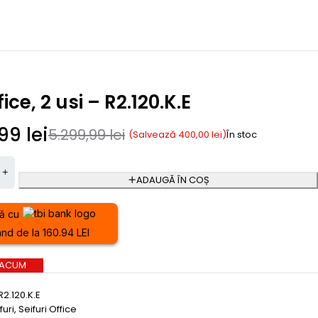
fice, 2 usi – R2.120.K.E
,99
lei
5.299,99
lei
(Salvează
400,00
lei
)
În stoc
ADAUGĂ ÎN COȘ
ă cu
nd de la 160.94 LEI
 ACUM
R2.120.K.E
furi
,
Seifuri Office