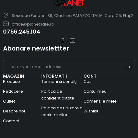
Soseaua Fundeni 39, Cladirea PALAZZO ITALIA, Corp C5, Etaj 2
office@planetsafe.ro
0756.245.104
Abonare newslettter
MAGAZIN
INFORMATII
CONT
Produse
Termeni si condiţii
Cos
Reducere
Politică de
Contul meu
confidențialitate
Outlet
Comenzile mele
Politica de utilizare a
Despre noi
Wishlist
cookie-urilor
Contact