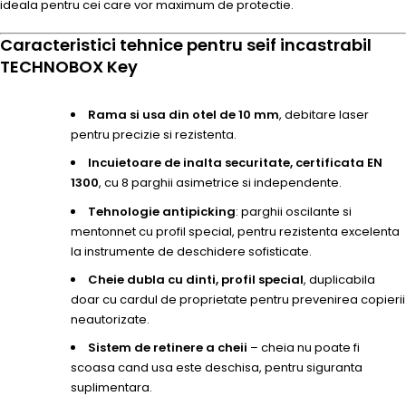
ideala pentru cei care vor maximum de protectie.
Caracteristici tehnice pentru seif incastrabil
TECHNOBOX Key
Rama si usa din otel de 10 mm
, debitare laser
pentru precizie si rezistenta.
Incuietoare de inalta securitate, certificata EN
1300
, cu 8 parghii asimetrice si independente.
Tehnologie antipicking
: parghii oscilante si
mentonnet cu profil special, pentru rezistenta excelenta
la instrumente de deschidere sofisticate.
Cheie dubla cu dinti, profil special
, duplicabila
doar cu cardul de proprietate pentru prevenirea copierii
neautorizate.
Sistem de retinere a cheii
– cheia nu poate fi
scoasa cand usa este deschisa, pentru siguranta
suplimentara.