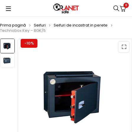
0
Prima pagină
Seifuri
Seifuri de incastrat in perete
Technobox Key – BGK/5
-10%