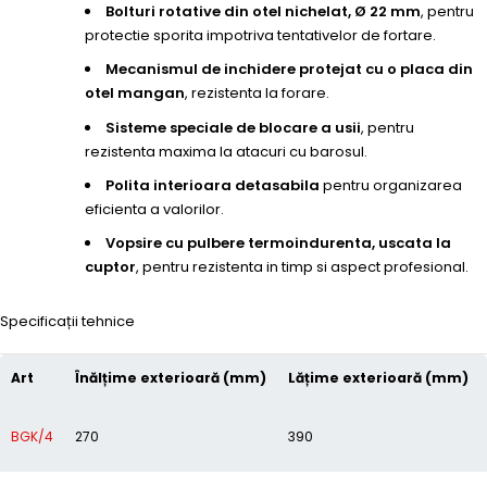
Bolturi rotative din otel nichelat, Ø 22 mm
, pentru
protectie sporita impotriva tentativelor de fortare.
Mecanismul de inchidere protejat cu o placa din
otel mangan
, rezistenta la forare.
Sisteme speciale de blocare a usii
, pentru
rezistenta maxima la atacuri cu barosul.
Polita interioara detasabila
pentru organizarea
eficienta a valorilor.
Vopsire cu pulbere termoindurenta, uscata la
cuptor
, pentru rezistenta in timp si aspect profesional.
Specificații tehnice
Art
Înălțime exterioară (mm)
Lățime exterioară (mm)
BGK/4
270
390