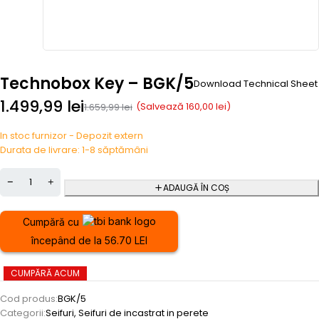
Technobox Key – BGK/5
Download Technical Sheet
1.499,99
lei
(Salvează
160,00
lei
)
1.659,99
lei
In stoc furnizor - Depozit extern
Durata de livrare: 1-8 săptămâni
ADAUGĂ ÎN COȘ
Cumpără cu
începând de la 56.70 LEI
CUMPĂRĂ ACUM
Cod produs:
BGK/5
Categorii:
Seifuri
,
Seifuri de incastrat in perete