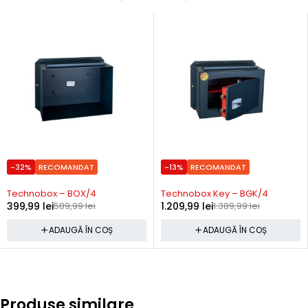
-32%
RECOMANDAT
-13%
RECOMANDAT
Precomanda
Precomanda
Technobox – BOX/4
Technobox Key – BGK/4
399,99
lei
589,99
lei
1.209,99
lei
1.389,99
lei
ADAUGĂ ÎN COȘ
ADAUGĂ ÎN COȘ
Produse similare